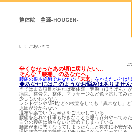
整体院 豊源-HOUGEN-
ごあいさつ
ご
辛くなかったあの頃に戻りたい…
そんな「腰痛」のあなたへ。
腰痛の根本施術であなたの
「未来」
をかえたいとは
◆あなたにはこのようなお悩みはありません
当てはまる項目があれば整体院 豊源（ほうげん）
病院、整骨院、整体、マッサージなど色々試してみ
少しもかわらない
レントゲンやMRIなどの検査をしても「異常なし」
原因が分からない
湿布や薬でいつも辛さをごまかしている
腰痛を忘れて仕事も好きなことも思う存分やってみ
自分の腰痛は治らないと諦めてしまっている
腰痛が更に悪くなってしまったら…と将来に不安が
慢性腰痛で腰の筋肉がガチガチにかたくなっている