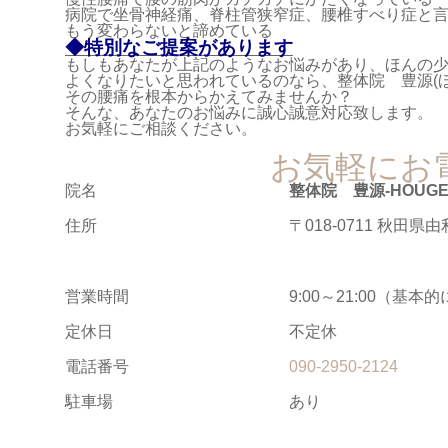
病院で坐骨神経痛、脊柱管狭窄症、腰椎すべり症と
もう変わらないと諦めている
◆特別なご提案があります
もしもあなたが上記のようなお悩みがあり、ほんの
よくなりたいと思われているのなら、整体院 豊源(
その腰痛を根本からかえてみませんか？
そんな、あなたのお悩みに誠心誠意対応致します。
お気軽にご相談ください。
お気軽にお
院名
整体院 豊源-HOUGE
住所
〒018-0711 秋田県
営業時間
9:00～21:00（基
定休日
不定休
電話番号
090-2950-2124
駐車場
あり